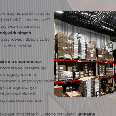
oś więcej niż punkt nadania
j sieci MBE – obecnej w 53
który wspiera zarówno
 indywidualnych
.
azynować i dbać o to, by
e trzeba – szybko,
ncie dla e-commerce.
internetowe, przejmując
rzez magazynowanie,
pakowanie, aż po wysyłkę do
zięki zintegrowanym
ymi przewoźnikami
rzystość i oszczędność
 jest priorytetem. Dlatego oferujemy
unikalne