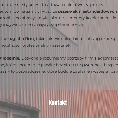
obejmuje nie tylko wartość towaru, ale również proces
klientom pomagamy w wysyłce
przesyłek niestandardowych
roniki, po obrazy, antyki, biżuterię, monety kolekcjonerskie
 indywidualnie i z najwyższą starannością.
eż
usługi dla firm
, takie jak wirtualne biuro i obsługa kores
 mobilność i profesjonalny wizerunek.
globalnie.
Doskonale rozumiemy potrzeby firm z aglomeracj
e, które chcą nadać paczkę bez stresu i z gwarancją bezpie
czas – to doświadczenie, które buduje zaufanie i wspiera roz
Kontakt