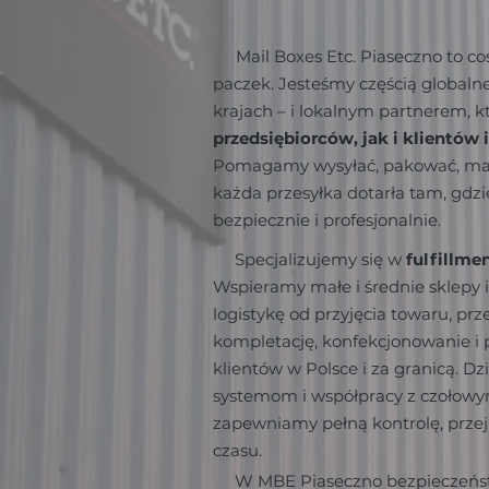
Mail Boxes Etc. Piaseczno to c
paczek. Jesteśmy częścią globalne
krajach – i lokalnym partnerem, 
przedsiębiorców, jak i klientów
Pomagamy wysyłać, pakować, mag
każda przesyłka dotarła tam, gdzi
bezpiecznie i profesjonalnie.
Specjalizujemy się w
fulfillme
Wspieramy małe i średnie sklepy 
logistykę od przyjęcia towaru, p
kompletację, konfekcjonowanie i 
klientów w Polsce i za granicą. D
systemom i współpracy z czołow
zapewniamy pełną kontrolę, przej
czasu.
W MBE Piaseczno bezpieczeństwo