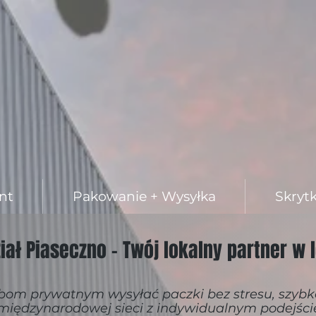
nt
Pakowanie + Wysyłka
Skryt
ział Piaseczno -
Twój lokalny partner w 
m prywatnym wysyłać paczki bez stresu, szybko 
iędzynarodowej sieci z indywidualnym podejści