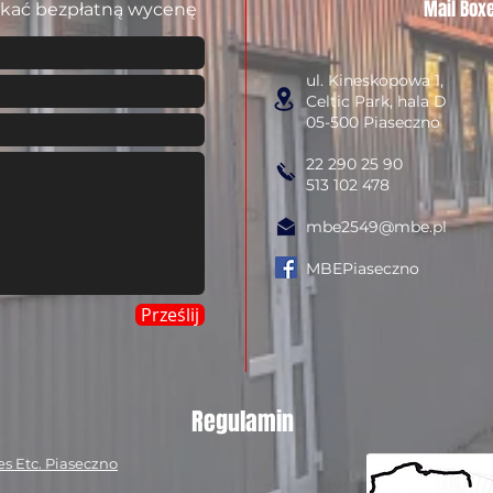
Mail Boxe
yskać bezpłatną wycenę
ul. Kineskopowa 1,
Celtic Park, hala D
05-500 Piaseczno
22 290 25 90
513 102 478
mbe2549@mbe.pl
MBEPiaseczno
Prześlij
Regulamin
s Etc. Piaseczno