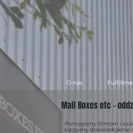
O nas
Fulfillme
Mail Boxes etc - odd
Pomagamy firmom i osobo
Łączymy doświadczenie m