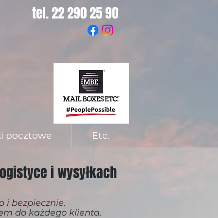
tel. 22 290 25 90
ki pocztowe
Etc.
logistyce i wysyłkach
i bezpiecznie.
em do każdego klienta.